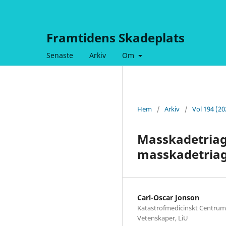
Framtidens Skadeplats
Senaste
Arkiv
Om
Hem
/
Arkiv
/
Vol 194 (2
Masskadetriage
masskadetriag
Carl-Oscar Jonson
Katastrofmedicinskt Centrum, 
Vetenskaper, LiU