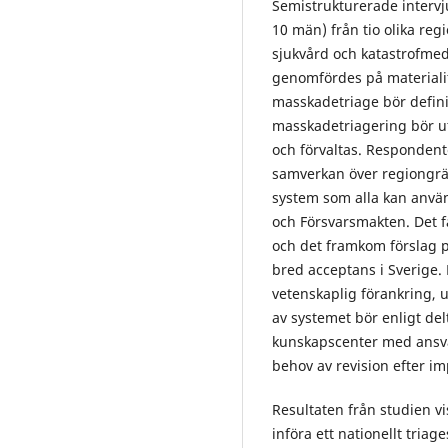
Semistrukturerade interv
10 män) från tio olika re
sjukvård och katastrofmed
genomfördes på materiali
masskadetriage bör defini
masskadetriagering bör u
och förvaltas. Respondent
samverkan över regiongrä
system som alla kan använ
och Försvarsmakten. Det fa
och det framkom förslag på
bred acceptans i Sverige
vetenskaplig förankring, u
av systemet bör enligt de
kunskapscenter med ansvar
behov av revision efter i
Resultaten från studien vi
införa ett nationellt tria