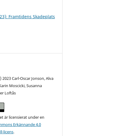
023): Framtidens Skadeplats
) 2023 Carl-Oscar Jonson, Alva
Karin Moscicki, Susanna
er Loftås
et är licensierat under en
ommons Erkännande 4.0
l-licens
.