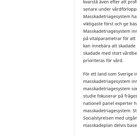
kvarstå även efter att prof
senare under vårdförloppe
Masskadetriagesystem har s
viktigaste först och ge bä
Masskadetriagesystem inn
på vitalparametrar för att 
kan innebära att skadade 
skadade med stort vårdbeh
prioriteras för vård.
För ett land som Sverige in
masskadetriagesystem inne
masskadetriagesystem som 
studie fokuserar på fråge
nationell panel experter h
masskadetriagesystem. S
Socialstyrelsen med utgå
masskadeplan delvis base