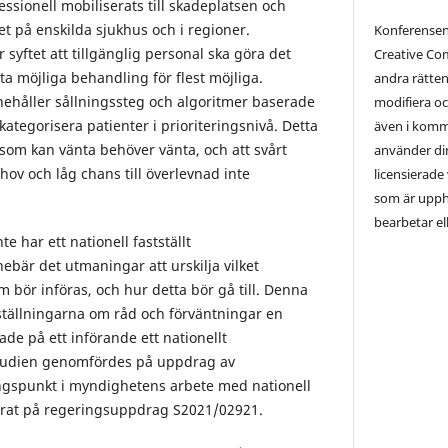
essionell mobiliserats till skadeplatsen och
t på enskilda sjukhus och i regioner.
Konferensen
yftet att tillgänglig personal ska göra det
Creative C
sta möjliga behandling för flest möjliga.
andra rätten
ehåller sållningssteg och algoritmer baserade
modifiera oc
kategorisera patienter i prioriteringsnivå. Detta
även i komm
som kan vänta behöver vänta, och att svårt
använder d
ov och låg chans till överlevnad inte
licensierade
som är upph
bearbetar ell
te har ett nationell fastställt
bär det utmaningar att urskilja vilket
bör införas, och hur detta bör gå till. Denna
ställningarna om råd och förväntningar en
ade på ett införande ett nationellt
tudien genomfördes på uppdrag av
ngspunkt i myndighetens arbete med nationell
rat på regeringsuppdrag S2021/02921.