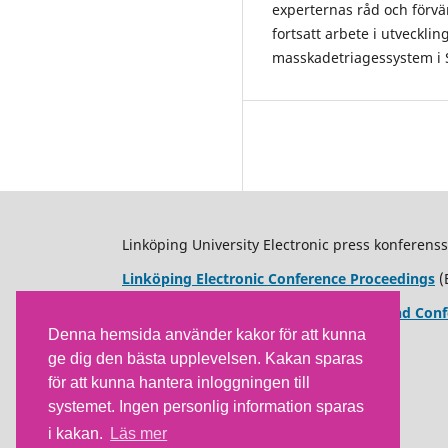
experternas råd och förvä
fortsatt arbete i utvecklin
masskadetriagessystem i
Linköping University Electronic press konferenss
Linköping Electronic Conference Proceedings
(
Linköping Electronic Press Workshop and Conf
Denna hemsida använder kakor för att kunna
ge dig den bästa upplevelsen. Kakan sparas
för att kunna hantera inloggningen till
systemet. Ingen personlig information sparas
i kakan.
Läs mer