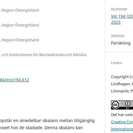
Nummer
, Region Östergötland
Vol 194 (2
2023
, Region Östergötland
Sektion
, Region Östergötland
Forskning
och Institutionen för Biomedicinska och Kliniska
Licens
Copyright (c
384/ecp194.612
Lindhagen, 
Lönnqvist, P
Det här verk
pstår en omedelbar obalans mellan tillgänglig
Creative C
hovet hos de skadade. Denna obalans kan
Internationel