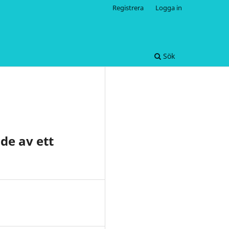
Registrera
Logga in
Sök
de av ett
8