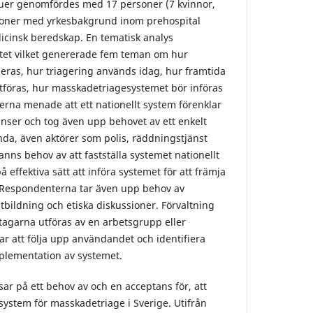
juer genomfördes med 17 personer (7 kvinnor,
gioner med yrkesbakgrund inom prehospital
icinsk beredskap. En tematisk analys
tet vilket genererade fem teman om hur
eras, hur triagering används idag, hur framtida
tföras, hur masskadetriagesystemet bör införas
erna menade att ett nationellt system förenklar
nser och tog även upp behovet av ett enkelt
da, även aktörer som polis, räddningstjänst
nns behov av att fastställa systemet nationellt
 effektiva sätt att införa systemet för att främja
. Respondenterna tar även upp behov av
tbildning och etiska diskussioner. Förvaltning
ltagarna utföras av en arbetsgrupp eller
 att följa upp användandet och identifiera
mplementation av systemet.
sar på ett behov av och en acceptans för, att
gesystem för masskadetriage i Sverige. Utifrån